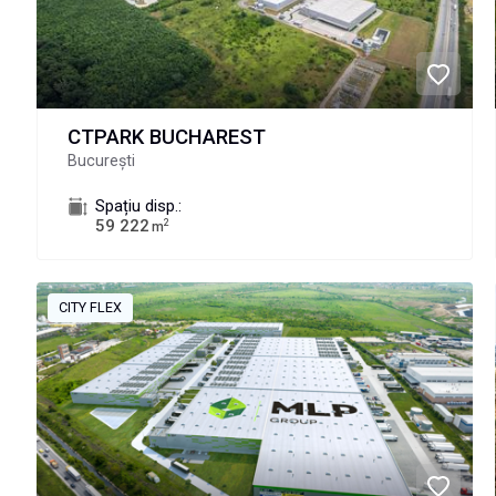
CTPARK BUCHAREST
București
Spațiu disp.:
59 222
2
m
CITY FLEX