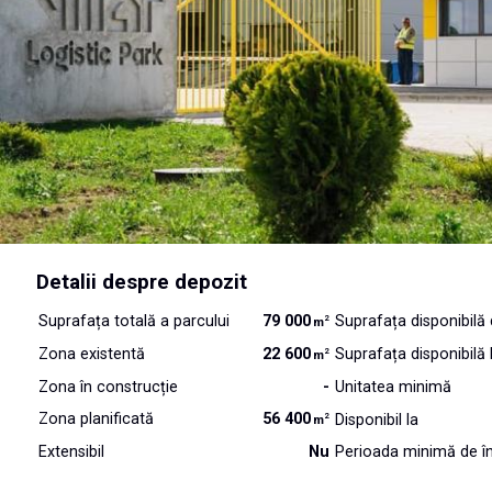
Detalii despre depozit
Suprafața totală a parcului
79 000
Suprafața disponibilă
2
m
Zona existentă
22 600
Suprafața disponibilă 
2
m
Zona în construcție
-
Unitatea minimă
Zona planificată
56 400
Disponibil la
2
m
Extensibil
Nu
Perioada minimă de în