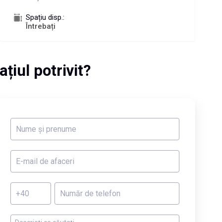
Spațiu disp.:
Întrebați
ațiul potrivit?