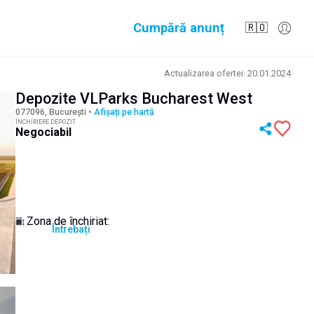
Cumpără anunț
🇷🇴
Actualizarea ofertei
:
20.01.2024
Depozite VLParks Bucharest West
077096, București
•
Afișați pe hartă
ÎNCHIRIERE DEPOZIT
Negociabil
Zona de închiriat
:
Întrebați