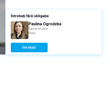
Întrebați fără obligație
Paulina Ogrodzka
Tutore locatar
finne
Întrebați