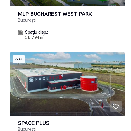
MLP BUCHAREST WEST PARK
București
Spațiu disp.:
56 794
2
m
SBU
SPACE PLUS
București