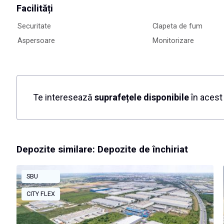
Facilități
Securitate
Clapeta de fum
Aspersoare
Monitorizare
Te interesează
suprafețele disponibile
în acest 
Depozite similare: Depozite de închiriat
SBU
CITY FLEX