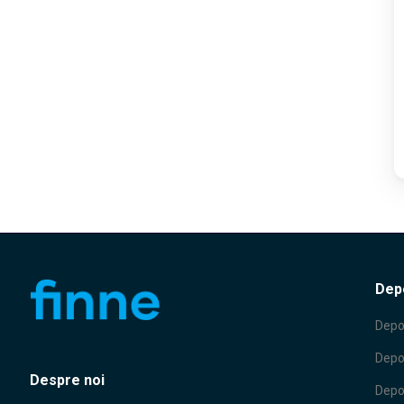
Depo
Depo
Depo
Despre noi
Depo