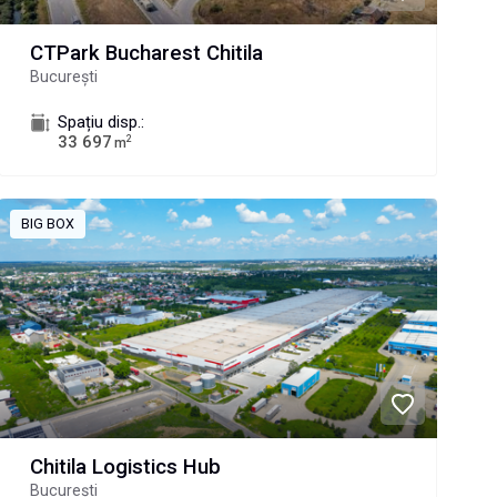
CTPark Bucharest Chitila
București
Spațiu disp.:
33 697
2
m
BIG BOX
Chitila Logistics Hub
București