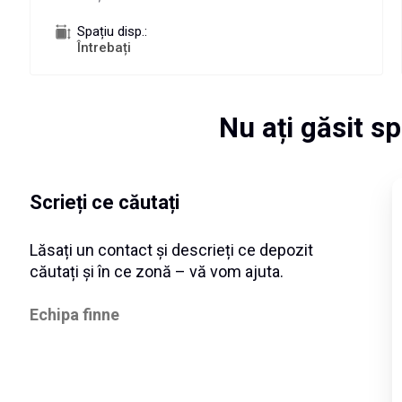
Spațiu disp.:
Întrebați
Nu ați găsit sp
Scrieți ce căutați
Lăsați un contact și descrieți ce depozit
căutați și în ce zonă – vă vom ajuta.
Echipa finne