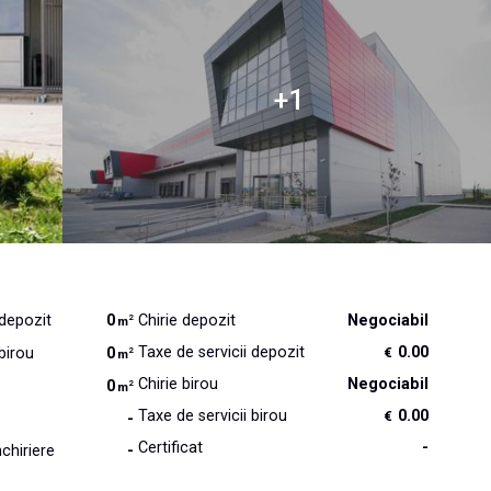
 depozit
0
Chirie depozit
Negociabil
2
m
Taxe de servicii depozit
0.00
birou
0
€
2
m
Chirie birou
Negociabil
0
2
m
Taxe de servicii birou
0.00
€
-
Certificat
-
chiriere
-