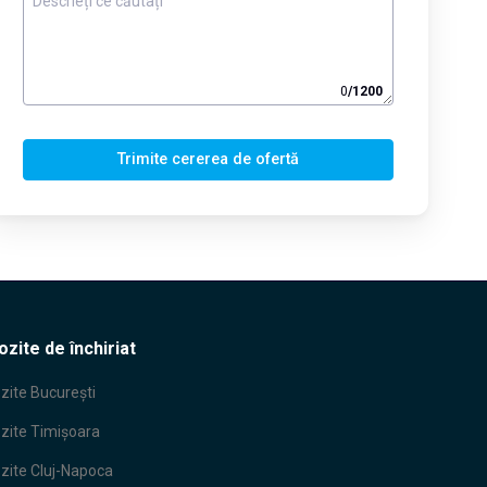
0
/
1200
Trimite cererea de ofertă
zite de închiriat
zite
București
zite
Timișoara
zite
Cluj-Napoca