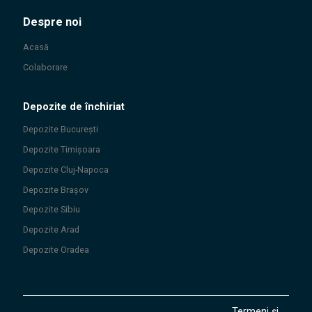
Despre noi
Acasă
Colaborare
Depozite de închiriat
Depozite
București
Depozite
Timișoara
Depozite
Cluj-Napoca
Depozite
Brașov
Depozite
Sibiu
Depozite
Arad
Depozite
Oradea
Termeni și