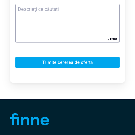
0
/
1200
Trimite cererea de ofertă