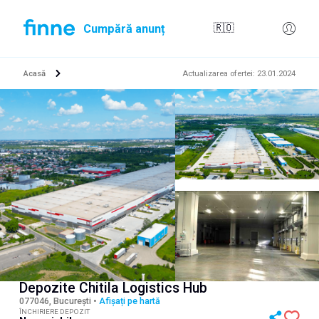
Cumpără anunț
🇷🇴
Acasă
Actualizarea ofertei
:
23.01.2024
Depozite Chitila Logistics Hub
077046, București
•
Afișați pe hartă
ÎNCHIRIERE DEPOZIT