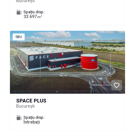
București
Spațiu disp.:
33 697
2
m
SBU
SPACE PLUS
București
Spațiu disp.:
Întrebați