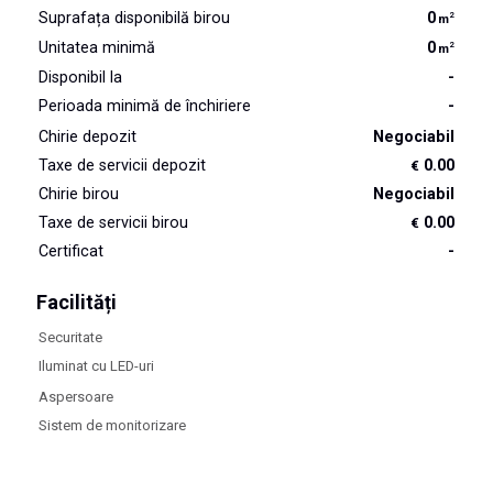
Suprafața disponibilă birou
0
2
m
Unitatea minimă
0
2
m
Disponibil la
-
Perioada minimă de închiriere
-
Chirie depozit
Negociabil
Taxe de servicii depozit
0.00
€
Chirie birou
Negociabil
Taxe de servicii birou
0.00
€
Certificat
-
Facilități
Securitate
Iluminat cu LED-uri
Aspersoare
Sistem de monitorizare