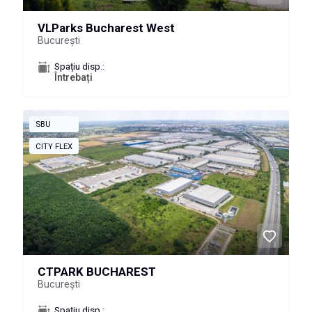
VLParks Bucharest West
București
Spațiu disp.:
Întrebați
SBU
CITY FLEX
CTPARK BUCHAREST
București
Spațiu disp.: