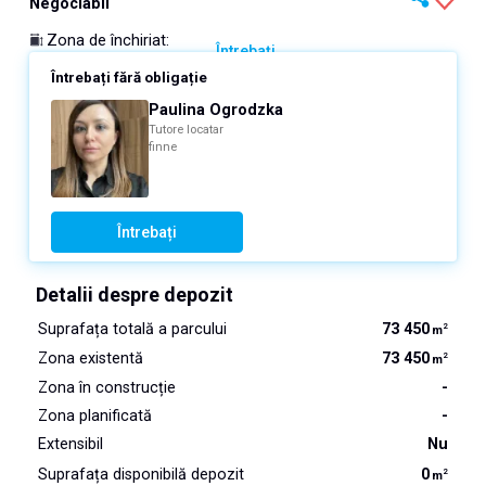
Negociabil
Zona de închiriat
:
Întrebați
Întrebați fără obligație
Paulina Ogrodzka
Tutore locatar
finne
Întrebați
Detalii despre depozit
Suprafața totală a parcului
73 450
2
m
Zona existentă
73 450
2
m
Zona în construcție
-
Zona planificată
-
Extensibil
Nu
Suprafața disponibilă depozit
0
2
m