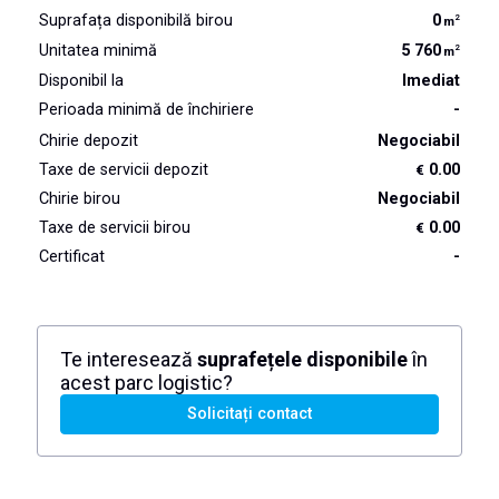
Suprafața disponibilă birou
0
2
m
Unitatea minimă
5 760
2
m
Disponibil la
Imediat
Perioada minimă de închiriere
-
Chirie depozit
Negociabil
Taxe de servicii depozit
0.00
€
Chirie birou
Negociabil
Taxe de servicii birou
0.00
€
Certificat
-
Te interesează
suprafețele disponibile
în
acest parc logistic?
Solicitați contact