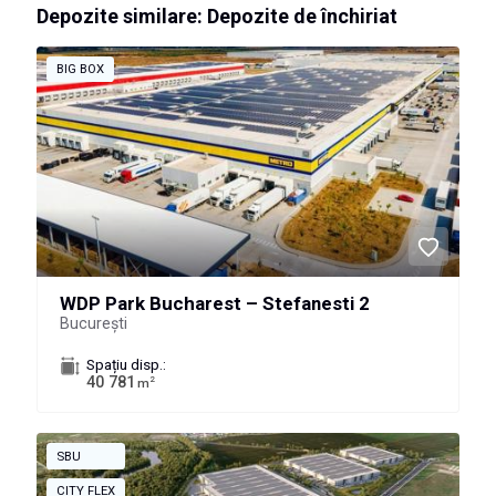
Depozite similare: Depozite de închiriat
BIG BOX
WDP Park Bucharest – Stefanesti 2
București
Spațiu disp.:
40 781
2
m
SBU
CITY FLEX