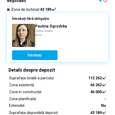
Negociabil
43 189
Zona de închiriat
:
2
m
Întrebați fără obligație
Paulina Ogrodzka
Tutore locatar
finne
Întrebați
Detalii despre depozit
Suprafața totală a parcului
112 262
2
m
Zona existentă
66 262
2
m
Zona în construcție
46 000
2
m
Zona planificată
-
Extensibil
Nu
Suprafața disponibilă depozit
43 189
2
m