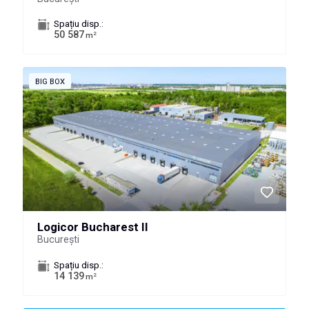
Spațiu disp.:
50 587
2
m
BIG BOX
Logicor Bucharest II
București
Spațiu disp.:
14 139
2
m