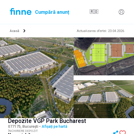
Cumpără anunț
🇷🇴
Acasă
Actualizarea ofertei
:
23.04.2026
Depozite VGP Park Bucharest
077175, București
•
Afișați pe hartă
ÎNCHIRIERE DEPOZIT