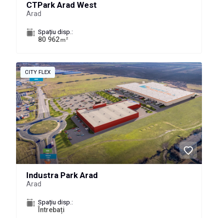
CTPark Arad West
Arad
Spațiu disp.:
80 962
2
m
CITY FLEX
Industra Park Arad
Arad
Spațiu disp.:
Întrebați