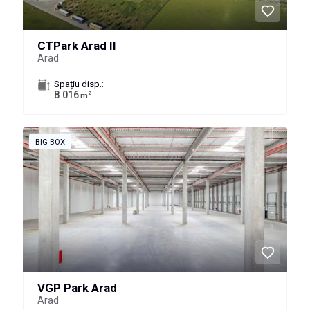
CTPark Arad II
Arad
Spațiu disp.:
8 016
2
m
BIG BOX
VGP Park Arad
Arad