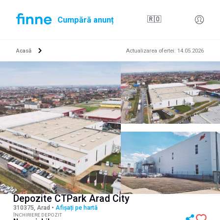
Cumpără anunț
🇷🇴
Acasă
Actualizarea ofertei
:
14.05.2026
Depozite CTPark Arad City
310375, Arad
•
Afișați pe hartă
ÎNCHIRIERE DEPOZIT