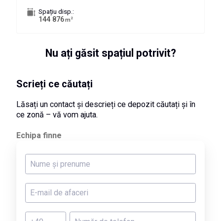
Spațiu disp.:
144 876
2
m
Nu ați găsit spațiul potrivit?
Scrieți ce căutați
Lăsați un contact și descrieți ce depozit căutați și în
ce zonă – vă vom ajuta.
Echipa finne