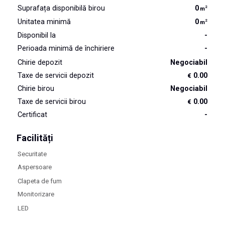
Suprafața disponibilă birou
0
2
m
Unitatea minimă
0
2
m
Disponibil la
-
Perioada minimă de închiriere
-
Chirie depozit
Negociabil
Taxe de servicii depozit
0.00
€
Chirie birou
Negociabil
Taxe de servicii birou
0.00
€
Certificat
-
Facilități
Securitate
Aspersoare
Clapeta de fum
Monitorizare
LED