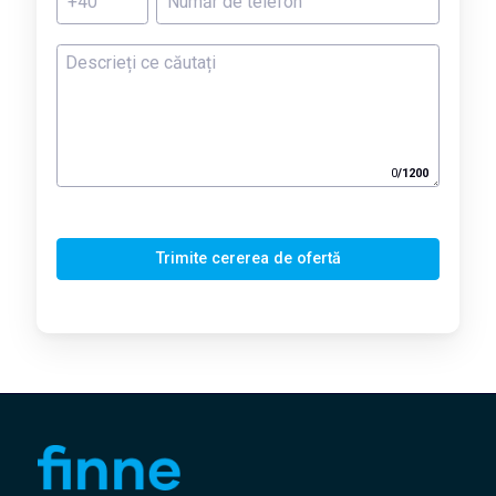
0
/
1200
Trimite cererea de ofertă