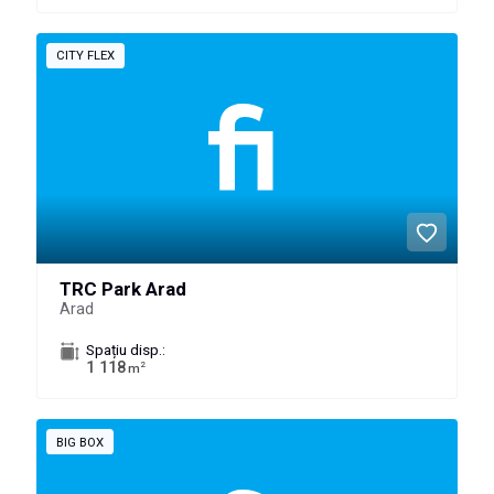
CITY FLEX
TRC Park Arad
Arad
Spațiu disp.:
1 118
2
m
BIG BOX