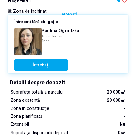
Negociabil
Zona de închiriat
:
Întrebați
Întrebați fără obligație
Paulina Ogrodzka
Tutore locatar
finne
Întrebați
Detalii despre depozit
Suprafața totală a parcului
20 000
2
m
Zona existentă
20 000
2
m
Zona în construcție
-
Zona planificată
-
Extensibil
Nu
Suprafața disponibilă depozit
0
2
m