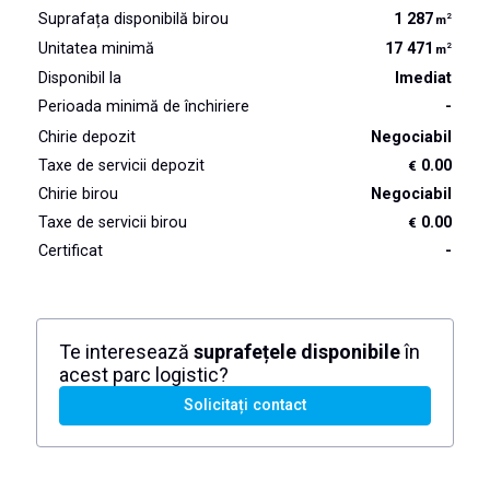
Suprafața disponibilă birou
1 287
2
m
Unitatea minimă
17 471
2
m
Disponibil la
Imediat
Perioada minimă de închiriere
-
Chirie depozit
Negociabil
Taxe de servicii depozit
0.00
€
Chirie birou
Negociabil
Taxe de servicii birou
0.00
€
Certificat
-
Te interesează
suprafețele disponibile
în
acest parc logistic?
Solicitați contact