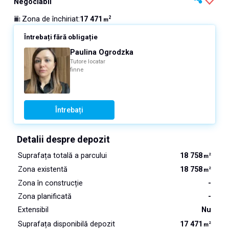
Negociabil
17 471
Zona de închiriat
:
2
m
Întrebați fără obligație
Paulina Ogrodzka
Tutore locatar
finne
Întrebați
Detalii despre depozit
Suprafața totală a parcului
18 758
2
m
Zona existentă
18 758
2
m
Zona în construcție
-
Zona planificată
-
Extensibil
Nu
Suprafața disponibilă depozit
17 471
2
m