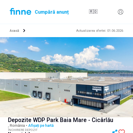
Cumpără anunț
🇷🇴
Acasă
Actualizarea ofertei
:
01.06.2026
Depozite WDP Park Baia Mare - Cicârlău
, România
•
Afișați pe hartă
ÎNCHIRIERE DEPOZIT