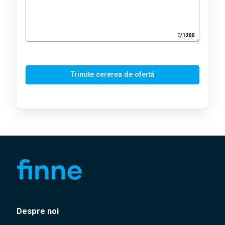
0
/
1200
Trimite cererea de ofertă
Despre noi