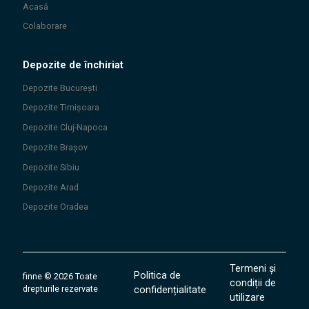
Acasă
Colaborare
Depozite de închiriat
Depozite
București
Depozite
Timișoara
Depozite
Cluj-Napoca
Depozite
Brașov
Depozite
Sibiu
Depozite
Arad
Depozite
Oradea
Termeni și
Politica de
finne
©
2026
Toate
condiții de
drepturile rezervate
confidențialitate
utilizare